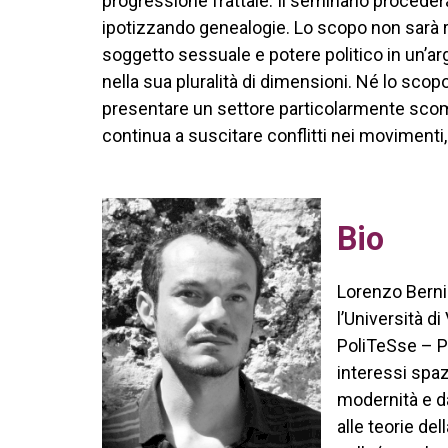
progressione frattale. Il seminario procederà
ipotizzando genealogie. Lo scopo non sarà ri
soggetto sessuale e potere politico in un’ar
nella sua pluralità di dimensioni. Né lo scop
presentare un settore particolarmente scomo
continua a suscitare conflitti nei movimenti, 
Bio
Lorenzo Bernin
l’Università di
PoliTeSse – Po
interessi spazi
modernità e d
alle teorie del