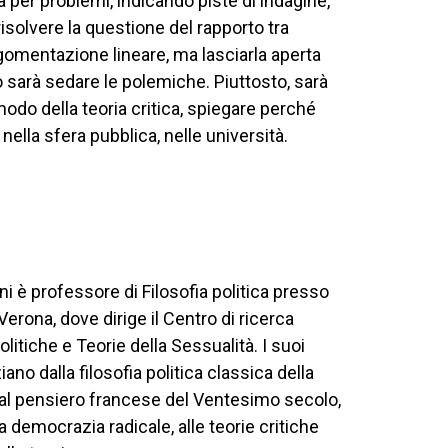
 per problemi, indicando piste di indagine,
solvere la questione del rapporto tra
gomentazione lineare, ma lasciarla aperta
o sarà sedare le polemiche. Piuttosto, sarà
do della teoria critica, spiegare perché
nella sfera pubblica, nelle università.
i è professore di Filosofia politica presso
 Verona, dove dirige il Centro di ricerca
litiche e Teorie della Sessualità. I suoi
ano dalla filosofia politica classica della
al pensiero francese del Ventesimo secolo,
la democrazia radicale, alle teorie critiche