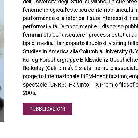
dell’Università degli Studi di Milano. Le sue aree
fenomenologica, l’estetica contemporanea, la neu
performance e la retorica. I suoi interessi di ric
performatività, l’embodiment e il discorso pubbl
femminista per discutere i processi estetici con
tipi di media. Ha ricoperto il ruolo di visiting 
Studies in America alla Columbia University (NY), a
Kolleg-Forschergruppe BildEvidenz Geschichte un
Berkeley (California). È stata membro associato
progetto internazionale IdEM-Identification, emp
spectacle (CNRS). Ha vinto il IX Premio filosofic
2005.
PUBBLICAZIONI