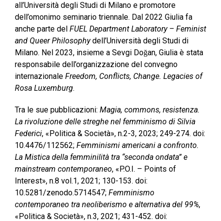
all’Università degli Studi di Milano e promotore
dell’omonimo seminario triennale. Dal 2022 Giulia fa
anche parte del
FUEL Department Laboratory – Feminist
and Queer Philosophy
dell’Università degli Studi di
Milano. Nel 2023, insieme a Sevgi Doğan, Giulia è stata
responsabile dell’organizzazione del convegno
internazionale
Freedom, Conflicts, Change. Legacies of
Rosa Luxemburg
.
Tra le sue pubblicazioni:
Magia, commons, resistenza.
La rivoluzione delle streghe nel femminismo di Silvia
Federici
, «Politica & Società», n.2-3, 2023; 249-274. doi:
10.4476/112562;
Femminismi americani a confronto.
La Mistica della femminilità tra “seconda ondata” e
mainstream contemporaneo
, «P.O.I. – Points of
Interest», n.8 vol.1, 2021; 130-153. doi:
10.5281/zenodo.5714547;
Femminismo
contemporaneo tra neoliberismo e alternativa del 99%
,
«Politica & Società», n.3, 2021; 431-452. doi: