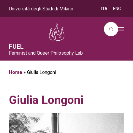
Università degli Studi di Milano
ITA
ENG
T
o
g
g
FUEL
l
Feminist and Queer Philosophy Lab
e
n
a
v
i
Home
»
Giulia Longoni
g
a
t
i
o
Giulia Longoni
n